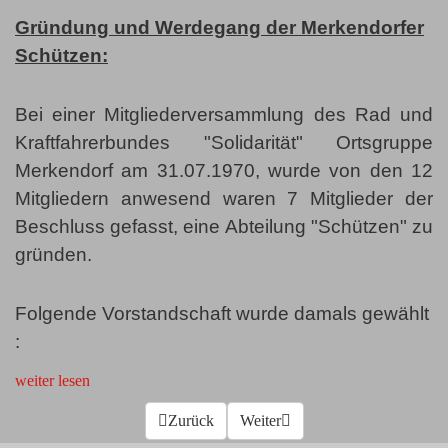
Gründung und Werdegang der Merkendorfer
Schützen:
Bei einer Mitgliederversammlung des Rad und
Kraftfahrerbundes "Solidarität" Ortsgruppe
Merkendorf am 31.07.1970, wurde von den 12
Mitgliedern anwesend waren 7 Mitglieder der
Beschluss gefasst, eine Abteilung "Schützen" zu
gründen.
Folgende Vorstandschaft wurde damals gewählt
:
weiter lesen
Vorheriger Beitrag: 2011-2020
Zurück
Nächster Beitrag: Bilder
Weiter
Vorheriges
Vorheriger
Nächstes
Nächstes