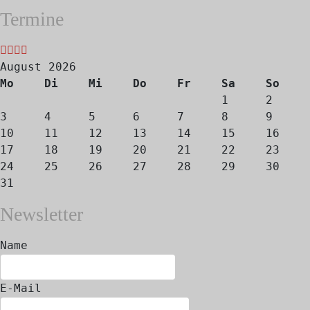
Termine
Jahr
Monat
Jahr
Monat
August 2026
Mo
Di
Mi
Do
Fr
Sa
So
1
2
3
4
5
6
7
8
9
10
11
12
13
14
15
16
17
18
19
20
21
22
23
24
25
26
27
28
29
30
31
Newsletter
Name
E-Mail